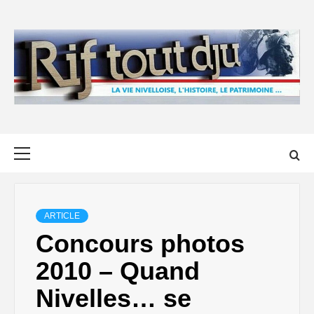
Skip
to
content
Primary
Menu
ARTICLE
Concours photos
2010 – Quand
Nivelles… se