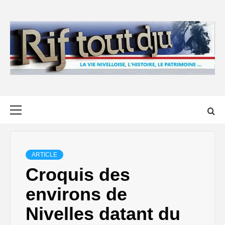
Skip
to
content
Primary
Menu
ARTICLE
Croquis des
environs de
Nivelles datant du