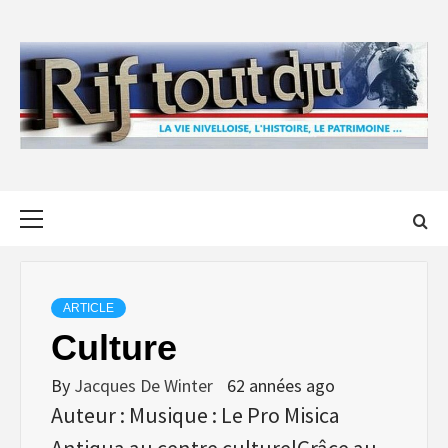
Skip
to
content
Primary
Menu
ARTICLE
Culture
By
Jacques De Winter
62 années ago
Auteur : Musique : Le Pro Misica
Antiqua au centre culturelGrâce au