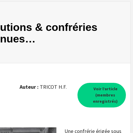
tutions & confréries
onnues…
Auteur :
TRICOT H.F.
Voir l’article
(membres
enregistrés)
Une confrérie érigée sous