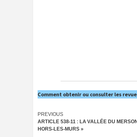
Comment obtenir ou consulter les revue
Post
PREVIOUS
ARTICLE 538-11 : LA VALLÉE DU MERSON
navigation
HORS-LES-MURS »