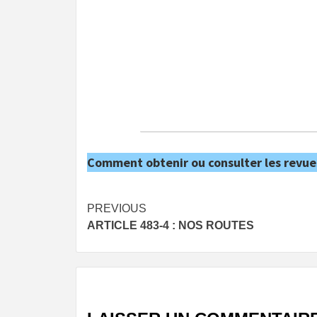
Comment obtenir ou consulter les revue
Post
PREVIOUS
ARTICLE 483-4 : NOS ROUTES
navigation