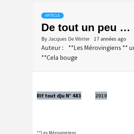
ARTICLE
De tout un peu …
By
Jacques De Winter
17 années ago
Auteur : **Les Mérovingiens ** un
**Cela bouge
Rif tout dju N° 483
2010
**Les Mérovingiens