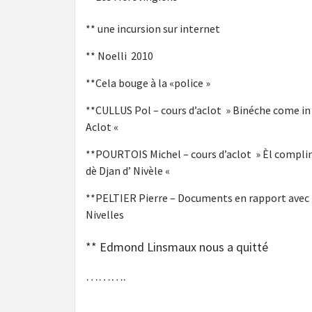
** une incursion sur internet
** Noelli 2010
**Cela bouge à la «police »
**CULLUS Pol – cours d’aclot » Binéche come in
Aclot «
**POURTOIS Michel – cours d’aclot » Èl compli
dè Djan d’ Nivèle «
**PELTIER Pierre – Documents en rapport avec
Nivelles
** Edmond Linsmaux nous a quitté
……….