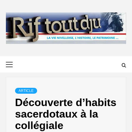
Skip
to
content
Primary
Menu
ARTICLE
Découverte d’habits
sacerdotaux à la
collégiale