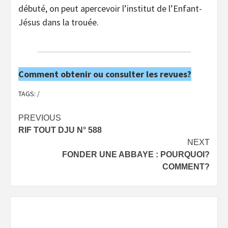
débuté, on peut apercevoir l’institut de l’Enfant-
Jésus dans la trouée.
Comment obtenir ou consulter les revues?
TAGS:
/
Post
PREVIOUS
RIF TOUT DJU N° 588
navigation
NEXT
FONDER UNE ABBAYE : POURQUOI?
COMMENT?