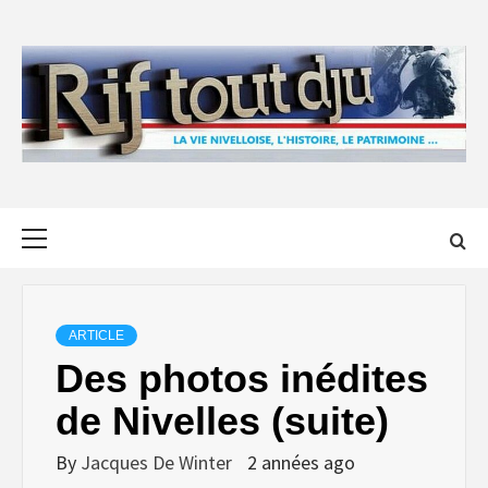
Skip
to
content
Primary
Menu
ARTICLE
Des photos inédites
de Nivelles (suite)
By
Jacques De Winter
2 années ago