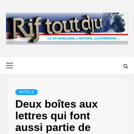
Skip
to
content
Primary
Menu
ARTICLE
Deux boîtes aux
lettres qui font
aussi partie de