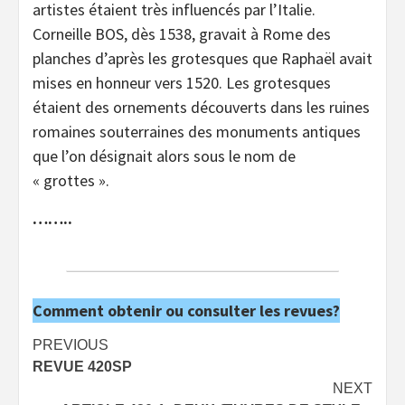
artistes étaient très influencés par l’Italie.
Corneille BOS, dès 1538, gravait à Rome des
planches d’après les grotesques que Raphaël avait
mises en honneur vers 1520. Les grotesques
étaient des ornements découverts dans les ruines
romaines souterraines des monuments antiques
que l’on désignait alors sous le nom de
« grottes ».
……..
Comment obtenir ou consulter les revues?
Post
PREVIOUS
REVUE 420SP
navigation
NEXT