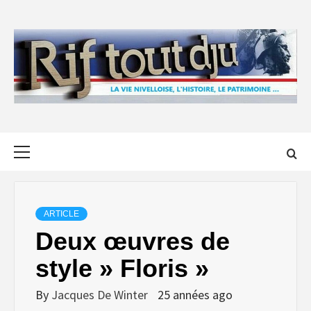
Skip
to
content
Primary
Menu
ARTICLE
Deux œuvres de
style » Floris »
By
Jacques De Winter
25 années ago