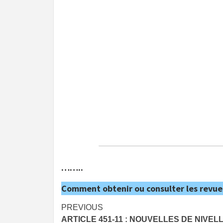
……..
Comment obtenir ou consulter les revue
Post
PREVIOUS
ARTICLE 451-11 : NOUVELLES DE NIVEL