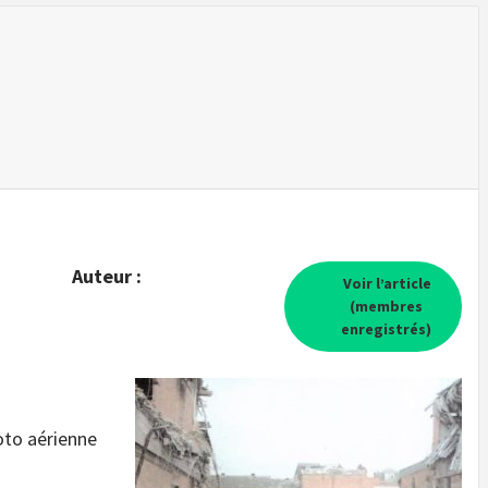
Auteur :
Voir l’article
(membres
enregistrés)
hoto aérienne