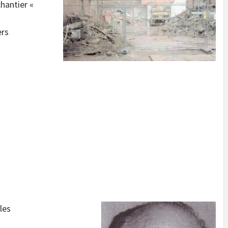
hantier «
ers
les