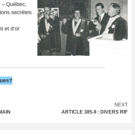
t – Québec,
tions secrètes
t et d’or
vues?
NEXT
MAIN
ARTICLE 385-9 : DIVERS RIF