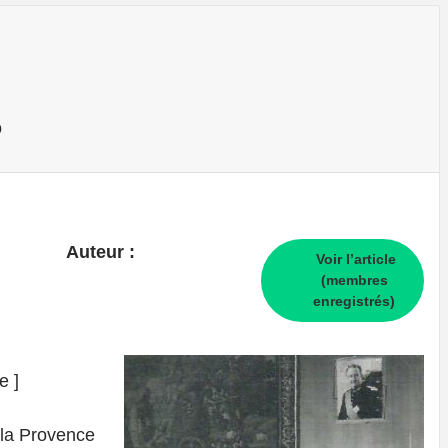
o
Auteur :
Voir l’article
(membres
enregistrés)
e ]
 la Provence