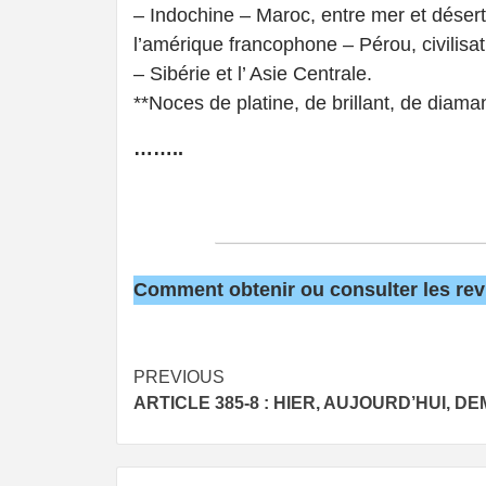
– Indochine – Maroc, entre mer et déser
l’amérique francophone – Pérou, civilisa
– Sibérie et l’ Asie Centrale.
**Noces de platine, de brillant, de diaman
……..
Comment obtenir ou consulter les re
Post
PREVIOUS
ARTICLE 385-8 : HIER, AUJOURD’HUI, DE
navigation