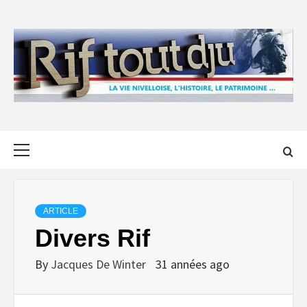
Skip
to
content
Primary
Menu
ARTICLE
Divers Rif
By
Jacques De Winter
31 années ago