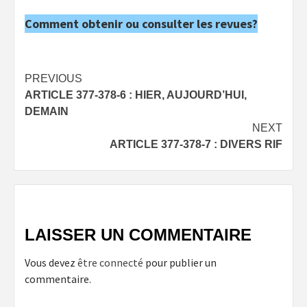
Comment obtenir ou consulter les revues?
Post
PREVIOUS
ARTICLE 377-378-6 : HIER, AUJOURD’HUI,
navigation
DEMAIN
NEXT
ARTICLE 377-378-7 : DIVERS RIF
LAISSER UN COMMENTAIRE
Vous devez
être connecté
pour publier un
commentaire.