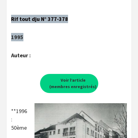
Rif tout dju N° 377-378
1995
Auteur :
Voir l’article
(membres enregistrés)
**1996
:
50ème