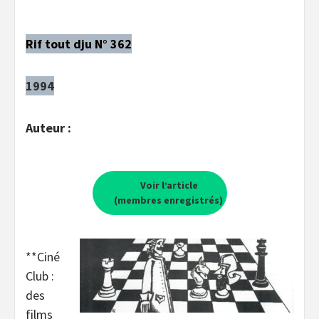
Rif tout dju N° 362
1994
Auteur :
Voir l’article
(membres enregistrés)
**Ciné
Club :
des
films