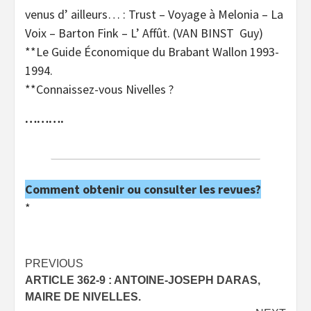
venus d’ ailleurs… : Trust – Voyage à Melonia – La
Voix – Barton Fink – L’ Affût. (VAN BINST Guy)
**Le Guide Économique du Brabant Wallon 1993-
1994.
**Connaissez-vous Nivelles ?
……….
Comment obtenir ou consulter les revues?
*
Post
PREVIOUS
ARTICLE 362-9 : ANTOINE-JOSEPH DARAS,
navigation
MAIRE DE NIVELLES.