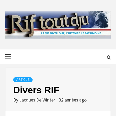
Skip
to
content
Primary
Menu
ARTICLE
Divers RIF
By
Jacques De Winter
32 années ago