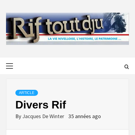
Skip
to
content
Primary
Menu
ARTICLE
Divers Rif
By
Jacques De Winter
35 années ago