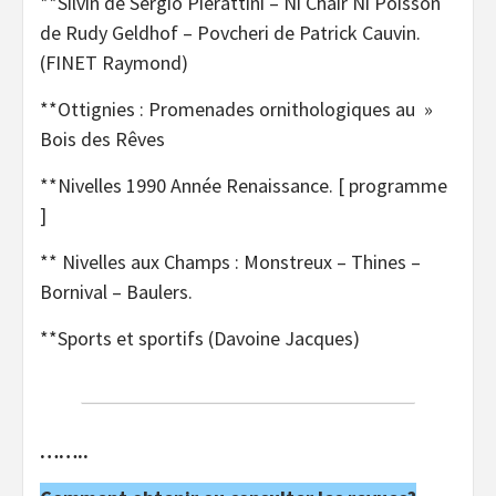
**Silvin de Sergio Pierattini – Ni Chair Ni Poisson
de Rudy Geldhof – Povcheri de Patrick Cauvin.
(FINET Raymond)
**Ottignies : Promenades ornithologiques au »
Bois des Rêves
**Nivelles 1990 Année Renaissance. [ programme
]
** Nivelles aux Champs : Monstreux – Thines –
Bornival – Baulers.
**Sports et sportifs (Davoine Jacques)
……..