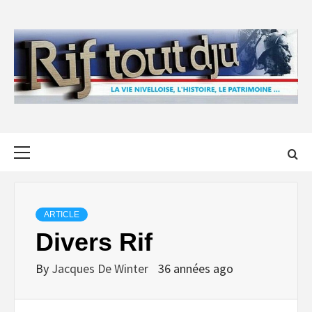
Skip
to
content
Primary
Menu
ARTICLE
Divers Rif
By
Jacques De Winter
36 années ago