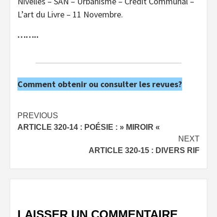
Nivelles – SAN – Urbanisme – Crédit Communal –
L’art du Livre – 11 Novembre.
……..
Comment obtenir ou consulter les revues?
Post
PREVIOUS
ARTICLE 320-14 : POÉSIE : » MIROIR «
navigation
NEXT
ARTICLE 320-15 : DIVERS RIF
LAISSER UN COMMENTAIRE