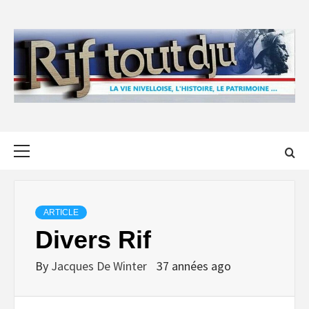
Skip
to
content
Primary
Menu
ARTICLE
Divers Rif
By
Jacques De Winter
37 années ago