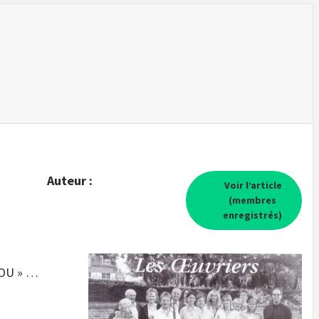
Auteur :
Voir l’article
(membres
enregistrés)
LOU » …