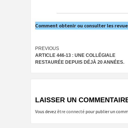
Comment obtenir ou consulter les revue
Post
PREVIOUS
ARTICLE 446-13 : UNE COLLÉGIALE
navigation
RESTAURÉE DEPUIS DÉJÀ 20 ANNÉES.
LAISSER UN COMMENTAIR
Vous devez
être connecté
pour publier un comm