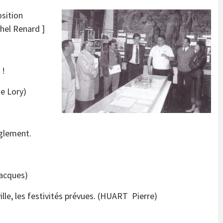
sition
hel Renard ]
 !
se Lory)
èglement.
Jacques)
ville, les festivités prévues. (HUART Pierre)