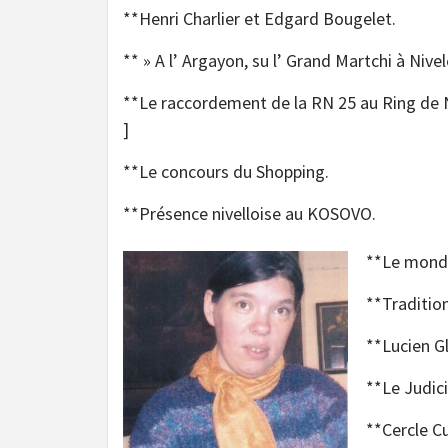
**Henri Charlier et Edgard Bougelet.
** » A l’ Argayon, su l’ Grand Martchi à Nivel
**Le raccordement de la RN 25 au Ring de Ni
]
**Le concours du Shopping.
**Présence nivelloise au KOSOVO.
**Le monde
**Tradition
**Lucien G
**Le Judici
**Cercle C