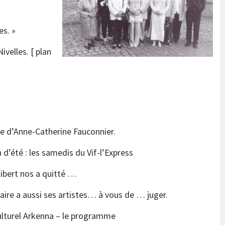
es. »
velles. [ plan
 d’Anne-Catherine Fauconnier.
 d’été : les samedis du Vif-l’Express
libert nos a quitté …
aire a aussi ses artistes… à vous de … juger.
ulturel Arkenna – le programme