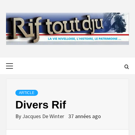
Skip
to
content
Primary
Menu
ARTICLE
Divers Rif
By
Jacques De Winter
37 années ago