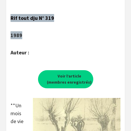
Rif tout dju N° 319
1989
Auteur :
Voir l’article
(membres enregistrés)
**Un
mois
de vie