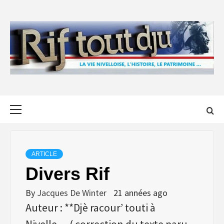
Skip
to
content
Primary
Menu
ARTICLE
Divers Rif
By
Jacques De Winter
21 années ago
Auteur : **Djè racour’ touti à
Nivelle… ( correction du texte paru