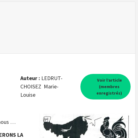
Auteur :
LEDRUT-
Voir l’article
CHOISEZ Marie-
(membres
enregistrés)
Louise
 nous …
ERONS LA