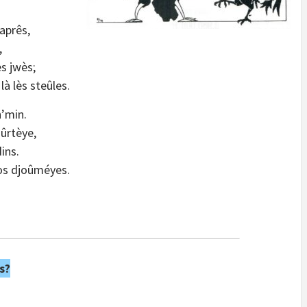
 aprês,
,
ès jwès;
à lès steûles.
h’min.
oûrtèye,
ins.
os djoûméyes.
s?