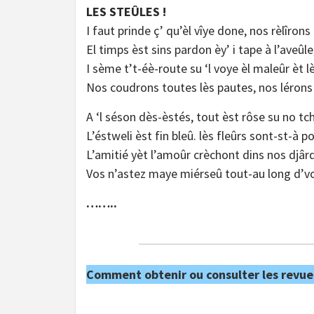
LES STEÛLES !
I faut prinde ç’ qu’èl vîye done, nos rèlîrons
El timps èst sins pardon èy’ i tape à l’aveûle
I sème t’t-éè-route su ‘l voye èl maleûr èt l
Nos coudrons toutes lès pautes, nos lérons l
A ‘l séson dès-èstés, tout èst rôse su no tc
L’éstweli èst fin bleû. lès fleûrs sont-st-à p
L’amitié yèt l’amoûr crèchont dins nos djârd
Vos n’astez maye miérseû tout-au long d’v
……..
Comment obtenir ou consulter les revue