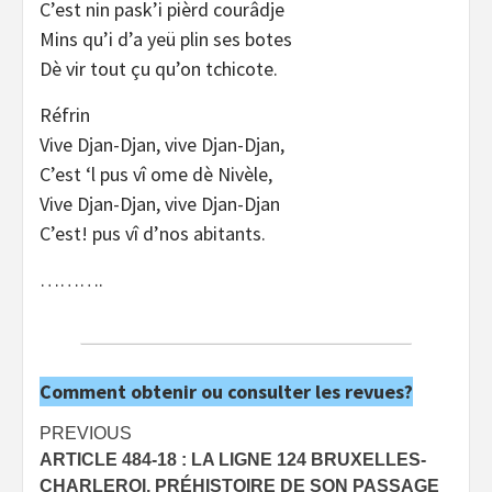
C’est nin pask’i pièrd courâdje
Mins qu’i d’a yeü plin ses botes
Dè vir tout çu qu’on tchicote.
Réfrin
Vive Djan-Djan, vive Djan-Djan,
C’est ‘l pus vî ome dè Nivèle,
Vive Djan-Djan, vive Djan-Djan
C’est! pus vî d’nos abitants.
……….
Comment obtenir ou consulter les revues?
Post
PREVIOUS
ARTICLE 484-18 : LA LIGNE 124 BRUXELLES-
navigation
CHARLEROI, PRÉHISTOIRE DE SON PASSAGE