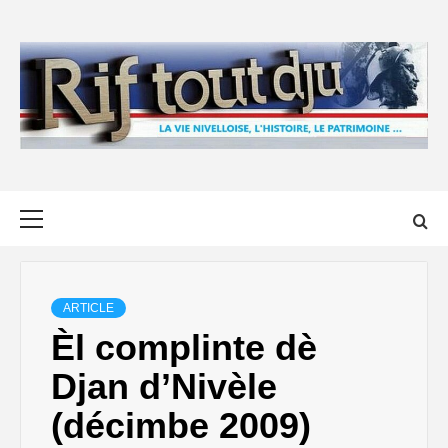
Skip
to
content
Primary
Menu
ARTICLE
Èl complinte dè
Djan d’Nivèle
(décimbe 2009)