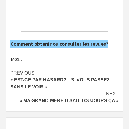
Comment obtenir ou consulter les revues?
TAGS:
/
Post
PREVIOUS
« EST-CE PAR HASARD?…SI VOUS PASSEZ
navigation
SANS LE VOIR »
NEXT
« MA GRAND-MÈRE DISAIT TOUJOURS ÇA »