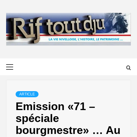
Skip
to
content
Primary
Menu
ARTICLE
Emission «71 –
spéciale
bourgmestre» … Au