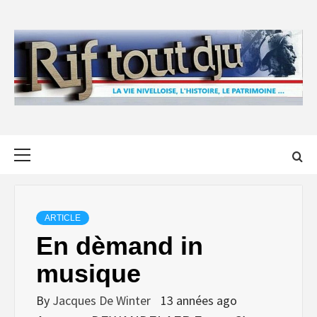
Skip
to
content
Primary
Menu
ARTICLE
En dèmand in
musique
By
Jacques De Winter
13 années ago