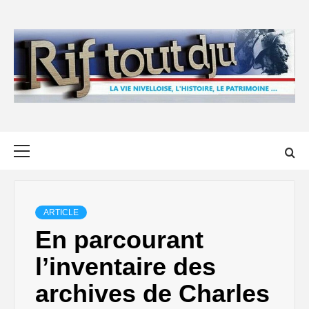
Skip
to
content
Primary
Menu
ARTICLE
En parcourant
l’inventaire des
archives de Charles