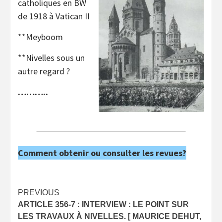
catholiques en BW
de 1918 à Vatican II
**Meyboom
**Nivelles sous un
autre regard ?
………..
Comment obtenir ou consulter les revues?
Post
PREVIOUS
ARTICLE 356-7 : INTERVIEW : LE POINT SUR
navigation
LES TRAVAUX À NIVELLES. [ MAURICE DEHUT,