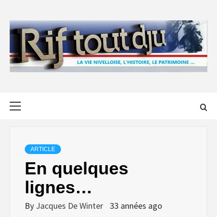
Skip
to
content
Primary
Menu
ARTICLE
En quelques
lignes…
By
Jacques De Winter
33 années ago