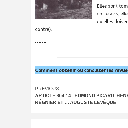
Elles sont tom
notre avis, ell
qu’elles doive
contre).
……..
Comment obtenir ou consulter les revue
Post
PREVIOUS
ARTICLE 364-14 : EDMOND PICARD, HEN
navigation
RÉGNIER ET … AUGUSTE LEVÊQUE.