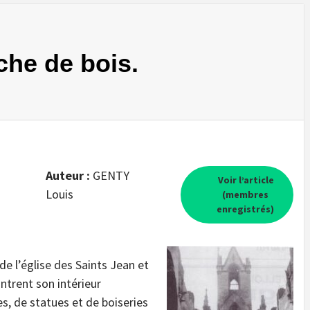
he de bois.
Auteur :
GENTY
Voir l’article
Louis
(membres
enregistrés)
e l’église des Saints Jean et
trent son intérieur
, de statues et de boiseries