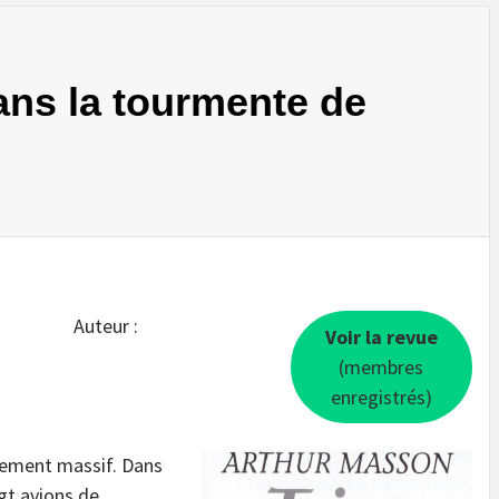
dans la tourmente de
Auteur :
Voir la revue
(membres
enregistrés)
ersement massif. Dans
ngt avions de