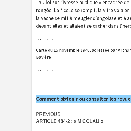
La « loi sur l’ivresse publique » encadrée de
rongée. La ficelle se rompit, la vitre vola e
la vache se mit à meugler d’angoisse et à se
devant elles et allaient se cacher dans l’her
……….
Carte du 15 novembre 1940, adressée par Arthu
Bavière
……….
Comment obtenir ou consulter les revue
Post
PREVIOUS
ARTICLE 484-2 : » M’COLAU «
navigation