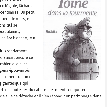
collégiale, lâchant
endiaires. Du petit
ntiers de murs, et
ons qui se
écroulaient,
ssière blanche, leur
s du grondement
spersaient encore ce
mbler, elle aussi,
s gens épouvantés
tissement de fin du
 gigantesque qui
s et les bouteilles du cabaret se mirent à cliqueter. Les
de suie se détacha et il s’en répandit un petit nuage dans