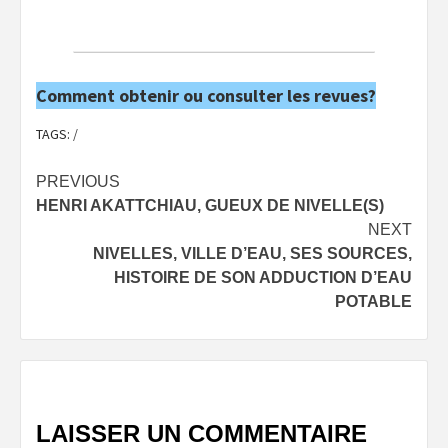
Comment obtenir ou consulter les revues?
TAGS:
/
Post
PREVIOUS
HENRI AKATTCHIAU, GUEUX DE NIVELLE(S)
navigation
NEXT
NIVELLES, VILLE D’EAU, SES SOURCES,
HISTOIRE DE SON ADDUCTION D’EAU
POTABLE
LAISSER UN COMMENTAIRE