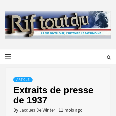
Skip
to
content
Primary
Menu
ARTICLE
Extraits de presse
de 1937
By
Jacques De Winter
11 mois ago