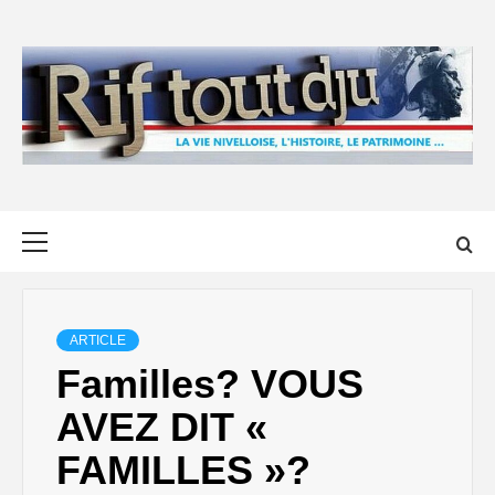
Skip
to
content
Primary
Menu
ARTICLE
Familles? VOUS
AVEZ DIT «
FAMILLES »?