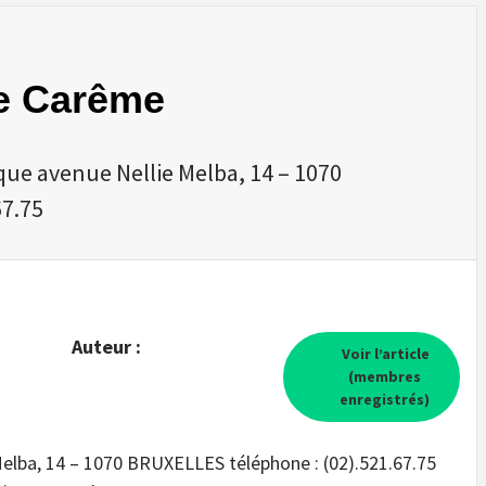
e Carême
ique avenue Nellie Melba, 14 – 1070
67.75
Auteur :
Voir l’article
(membres
enregistrés)
 Melba, 14 – 1070 BRUXELLES téléphone : (02).521.67.75