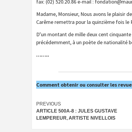
fax: (02) 520.20.86 e-mail : fondation@ma
Madame, Monsieur, Nous avons le plaisir de
Carême remettra pour la quinzième fois le
D’un montant de mille deux cent cinquante [12
précédemment, à un poète de nationalité be
……..
Comment obtenir ou consulter les revue
Post
PREVIOUS
ARTICLE 500A-8 : JULES GUSTAVE
navigation
LEMPEREUR, ARTISTE NIVELLOIS