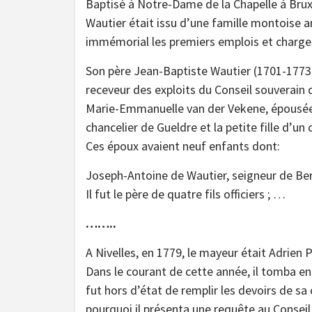
Baptisé à Notre-Dame de la Chapelle à Brux
Wautier était issu d’une famille montoise 
immémorial les premiers emplois et charges
Son père Jean-Baptiste Wautier (1701-1773) s
receveur des exploits du Conseil souverain
Marie-Emmanuelle van der Vekene, épousée en
chancelier de Gueldre et la petite fille d’un
Ces époux avaient neuf enfants dont:
Joseph-Antoine de Wautier, seigneur de Bere
Il fut le père de quatre fils officiers ; …
……..
A Nivelles, en 1779, le mayeur était Adrien 
Dans le courant de cette année, il tomba en
fut hors d’état de remplir les devoirs de sa
pourquoi il présenta une requête au Conseil