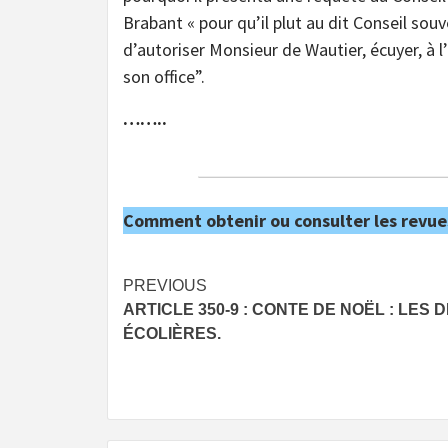
Brabant « pour qu’il plut au dit Conseil souv
d’autoriser Monsieur de Wautier, écuyer, à l’
son office”.
……..
Comment obtenir ou consulter les revue
Post
PREVIOUS
ARTICLE 350-9 : CONTE DE NOËL : LES 
navigation
ÉCOLIÈRES.