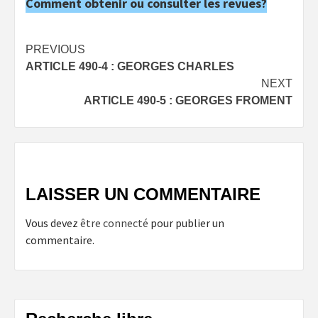
Comment obtenir ou consulter les revues?
Post
PREVIOUS
ARTICLE 490-4 : GEORGES CHARLES
navigation
NEXT
ARTICLE 490-5 : GEORGES FROMENT
LAISSER UN COMMENTAIRE
Vous devez
être connecté
pour publier un
commentaire.