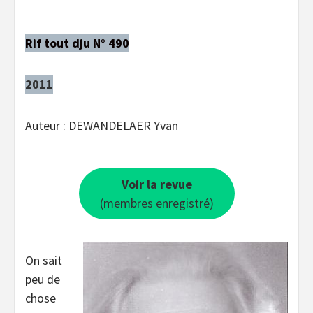
Rif tout dju N° 490
2011
Auteur : DEWANDELAER Yvan
Voir la revue
(membres enregistré)
On sait
peu de
chose