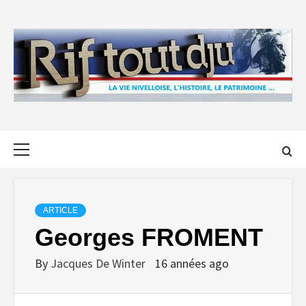
Skip
to
content
Primary
Menu
ARTICLE
Georges FROMENT
By
Jacques De Winter
16 années ago