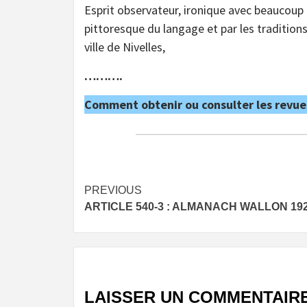
Esprit observateur, ironique avec beaucoup 
pittoresque du langage et par les traditions
ville de Nivelles,
……….
Comment obtenir ou consulter les revue
Post
PREVIOUS
ARTICLE 540-3 : ALMANACH WALLON 19
navigation
LAISSER UN COMMENTAIR