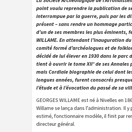
La Société
A
rchéologique de l’Arrondissem
point voulu reprendre la publication de s
interrompue par la guerre, puis par les di
présent – sans rendre un hommage partic
d’un de ses membres les plus éminents, 
WILLAME. En attendant l’inauguration d
comité formé d’archéologues et de folklor
décidé de lui élever en 1930 dans le parc d
tient à ouvrir le tome XII° de ses Annale
mais Cordiale biographie de celui dont les
longues années, furent consacrés presq
l’étude et à l’évocation du pas
s
é de sa vil
GEORGES WILLAME est né à Nivelles en 1863
Willame se lança dans l’administration. Il 
estimé, fonctionnaire modèle, il finit par re
directeur général.