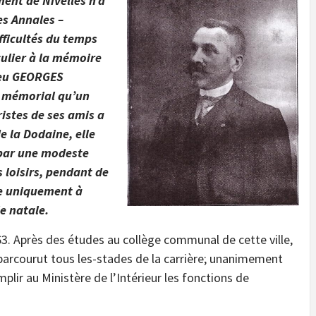
ent de Nivelles n’a
es Annales –
fficultés du temps
ulier à la mémoire
feu GEORGES
u mémorial qu’un
istes de ses amis a
e la Dodaine, elle
s par une modeste
 loisirs, pendant de
ue uniquement à
le natale.
. Après des études au collège communal de cette ville,
y parcourut tous les-stades de la carrière; unanimement
mplir au Ministère de l’Intérieur les fonctions de