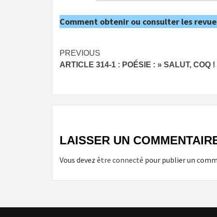
Comment obtenir ou consulter les revue
Post
PREVIOUS
ARTICLE 314-1 : POÉSIE : » SALUT, COQ !
navigation
LAISSER UN COMMENTAIR
Vous devez
être connecté
pour publier un comm