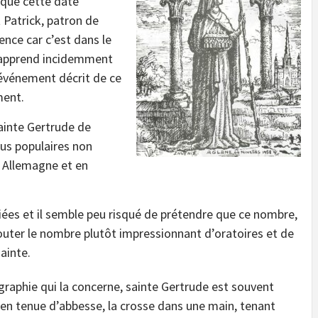
t que cette date
t Patrick, patron de
idence car c’est dans le
on apprend incidemment
, événement décrit de ce
ment.
sainte Gertrude de
lus populaires non
 Allemagne et en
iées et il semble peu risqué de prétendre que ce nombre,
jouter le nombre plutôt impressionnant d’oratoires et de
ainte.
graphie qui la concerne, sainte Gertrude est souvent
en tenue d’abbesse, la crosse dans une main, tenant