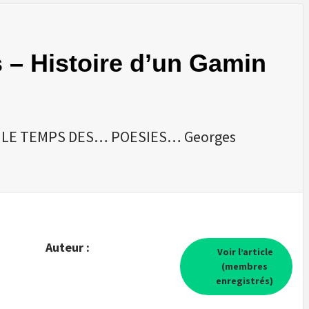
 Histoire d’un Gamin
RT, LE TEMPS DES… POESIES… Georges
Auteur :
Voir l’article
(membres
enregistrés)