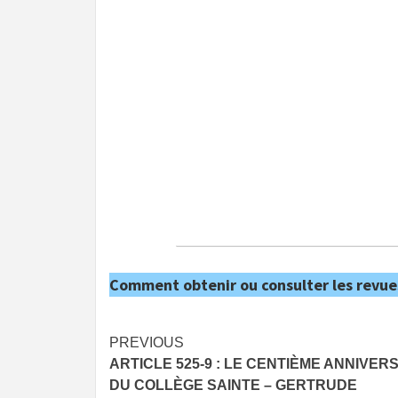
Comment obtenir ou consulter les revue
Post
PREVIOUS
ARTICLE 525-9 : LE CENTIÈME ANNIVER
navigation
DU COLLÈGE SAINTE – GERTRUDE