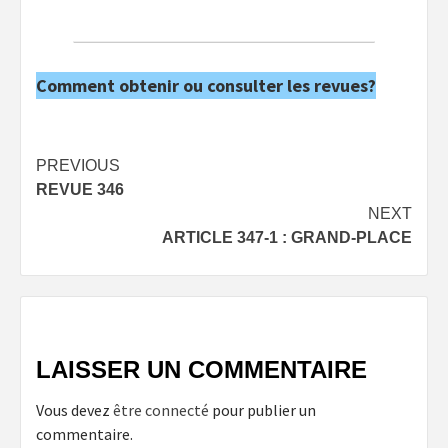
Comment obtenir ou consulter les revues?
Post
PREVIOUS
REVUE 346
navigation
NEXT
ARTICLE 347-1 : GRAND-PLACE
LAISSER UN COMMENTAIRE
Vous devez
être connecté
pour publier un
commentaire.