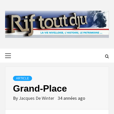
Skip
to
content
Primary
Menu
ARTICLE
Grand-Place
By
Jacques De Winter
34 années ago