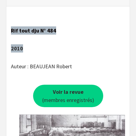
Rif tout dju N° 484
2010
Auteur : BEAUJEAN Robert
Voir la revue
(membres enregistrés)