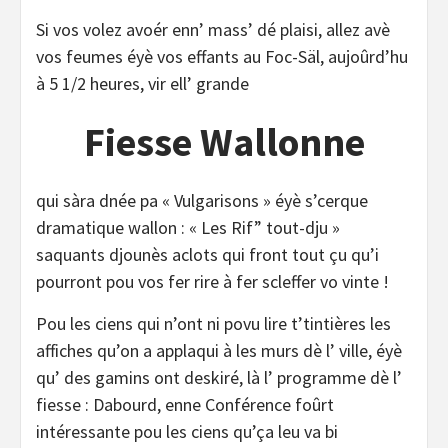
Si vos volez avoér enn’ mass’ dé plaisi, allez avè
vos feumes éyè vos effants au Foc-Säl, aujoûrd’hu
à 5 1/2 heures, vir ell’ grande
Fiesse Wallonne
qui sàra dnée pa « Vulgarisons » éyè s’cerque
dramatique wallon : « Les Rif” tout-dju »
saquants djounès aclots qui front tout çu qu’i
pourront pou vos fer rire à fer scleffer vo vinte !
Pou les ciens qui n’ont ni povu lire t’tintières les
affiches qu’on a applaqui à les murs dè l’ ville, éyè
qu’ des gamins ont deskiré, là l’ programme dè l’
fiesse : Dabourd, enne Conférence foûrt
intéressante pou les ciens qu’ça leu va bi