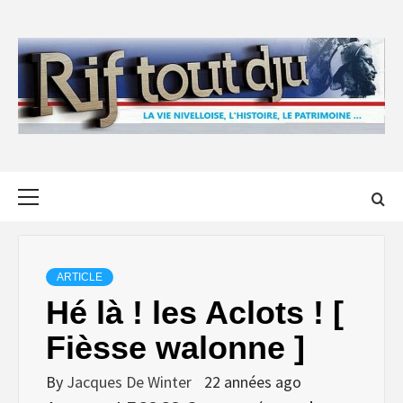
Skip
to
content
Primary
Menu
ARTICLE
Hé là ! les Aclots ! [
Fièsse walonne ]
By
Jacques De Winter
22 années ago