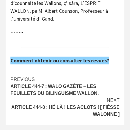
d’counnaite les Wallons, ç’ sàra, L’ESPRIT
WALLON, pa M. Albert Counson, Professeur à
l’Université d’ Gand.
……..
Comment obtenir ou consulter les revues?
Post
PREVIOUS
ARTICLE 444-7 : WALO GAZÈTE – LES
navigation
FEUILLETS DU BILINGUISME WALLON.
NEXT
ARTICLE 444-8 : HÉ LÀ ! LES ACLOTS ! [ FIÈSSE
WALONNE ]