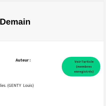
, Demain
Auteur :
Voir l’article
(membres
enregistrés)
lles. (GENTY Louis)