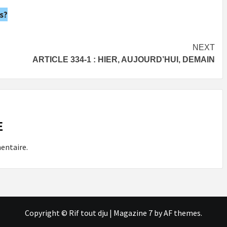
s?
NEXT
ARTICLE 334-1 : HIER, AUJOURD’HUI, DEMAIN
E
entaire.
Copyright © Rif tout dju
|
Magazine 7
by AF themes.