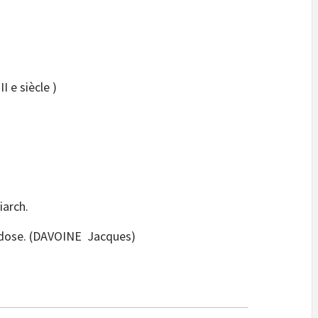
I e siècle )
iarch.
oviscidose. (DAVOINE Jacques)