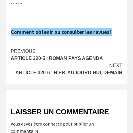
……..
Comment obtenir ou consulter les revues?
Post
PREVIOUS
ARTICLE 320-5 : ROMAN PAYS AGENDA
navigation
NEXT
ARTICLE 320-6 : HIER, AUJOURD’HUI, DEMAIN
LAISSER UN COMMENTAIRE
Vous devez
être connecté
pour publier un
commentaire.