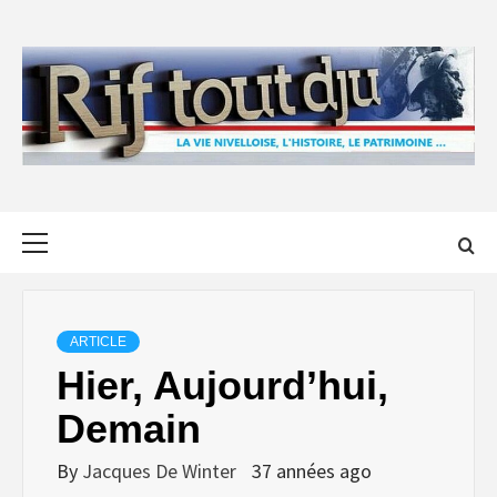
Skip
to
content
Primary
Menu
ARTICLE
Hier, Aujourd’hui,
Demain
By
Jacques De Winter
37 années ago