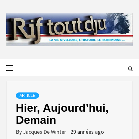
Skip
to
content
Primary
Menu
ARTICLE
Hier, Aujourd’hui,
Demain
By
Jacques De Winter
29 années ago