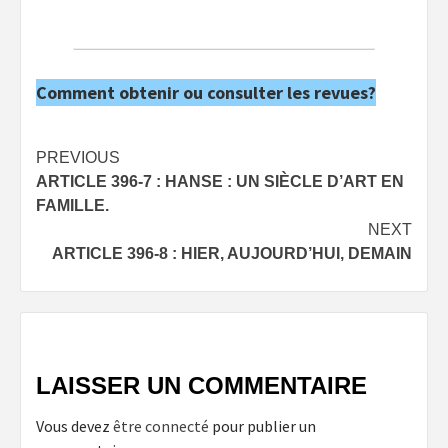
Comment obtenir ou consulter les revues?
Post
PREVIOUS
ARTICLE 396-7 : HANSE : UN SIÈCLE D’ART EN
navigation
FAMILLE.
NEXT
ARTICLE 396-8 : HIER, AUJOURD’HUI, DEMAIN
LAISSER UN COMMENTAIRE
Vous devez
être connecté
pour publier un