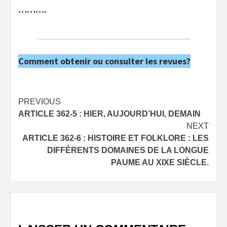
……….
Comment obtenir ou consulter les revues?
Post
PREVIOUS
ARTICLE 362-5 : HIER, AUJOURD’HUI, DEMAIN
navigation
NEXT
ARTICLE 362-6 : HISTOIRE ET FOLKLORE : LES
DIFFÉRENTS DOMAINES DE LA LONGUE
PAUME AU XIXE SIÈCLE.