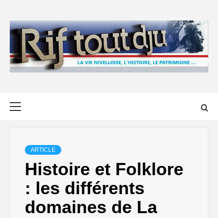
Skip
to
content
Primary
Menu
ARTICLE
Histoire et Folklore
: les différents
domaines de La