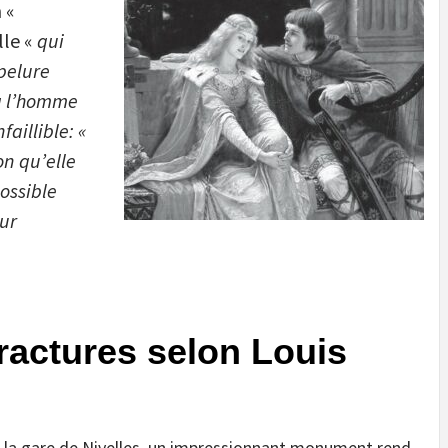
 «
le «
qui
 pelure
a l’homme
aillible: «
n qu’elle
ossible
eur
fractures selon Louis
 la gare de Nivelles, un impressionnant monument rend