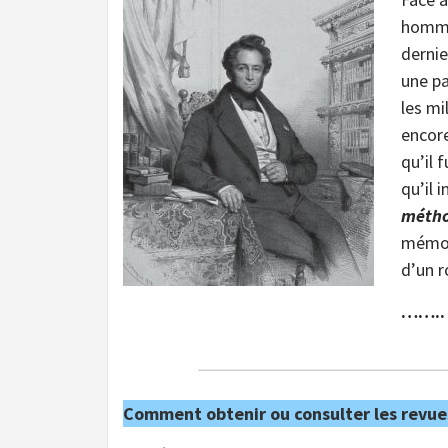
hommag
dernie
une pa
les mi
encore
qu’il 
qu’il 
métho
mémoir
d’un 
……..
Comment obtenir ou consulter les revue