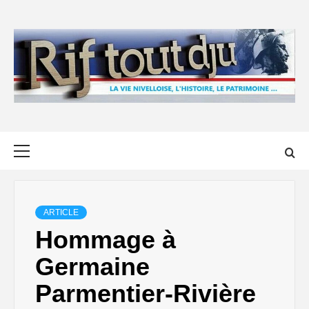
Skip
to
content
Primary
Menu
ARTICLE
Hommage à
Germaine
Parmentier-Rivière