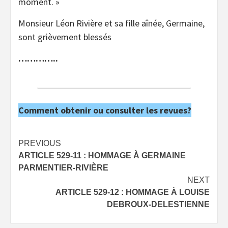
moment. »
Monsieur Léon Rivière et sa fille aînée, Germaine,
sont grièvement blessés
…………..
Comment obtenir ou consulter les revues?
Post
PREVIOUS
ARTICLE 529-11 : HOMMAGE À GERMAINE
navigation
PARMENTIER-RIVIÈRE
NEXT
ARTICLE 529-12 : HOMMAGE À LOUISE
DEBROUX-DELESTIENNE