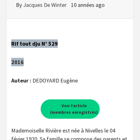
By
Jacques De Winter
10 années ago
Rif tout dju N° 529
2016
Auteur :
DEDOYARD Eugène
Voir l’article
(membres enregistrés)
Mademoiselle Rivière est née à Nivelles le 04
févier 1920. Sa famille se compose des parents et