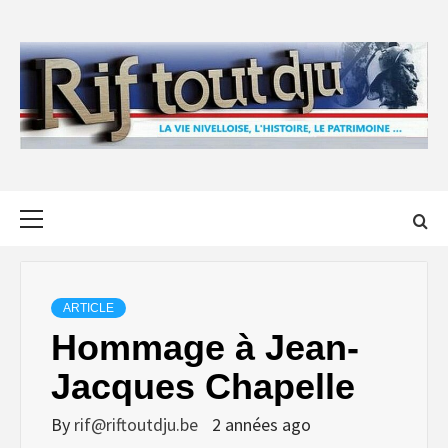
Skip
to
content
Primary
Menu
ARTICLE
Hommage à Jean-
Jacques Chapelle
By
rif@riftoutdju.be
2 années ago