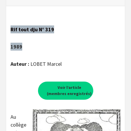
Rif tout dju N° 319
1989
Auteur :
LOBET Marcel
Voir l’article
(membres enregistrés)
Au
collège