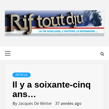
Skip
to
content
Primary
Menu
ARTICLE
Il y a soixante-cinq
ans…
By
Jacques De Winter
37 années ago