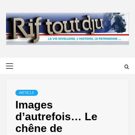
Skip
to
content
Primary
Menu
ARTICLE
Images
d’autrefois… Le
chêne de