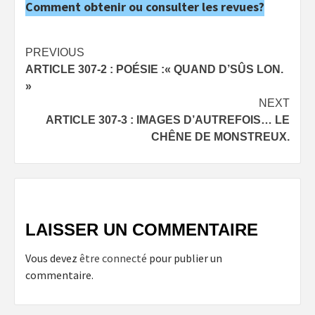
Comment obtenir ou consulter les revues?
Post
PREVIOUS
ARTICLE 307-2 : POÉSIE :« QUAND D’SÛS LON.
navigation
»
NEXT
ARTICLE 307-3 : IMAGES D’AUTREFOIS… LE
CHÊNE DE MONSTREUX.
LAISSER UN COMMENTAIRE
Vous devez
être connecté
pour publier un
commentaire.