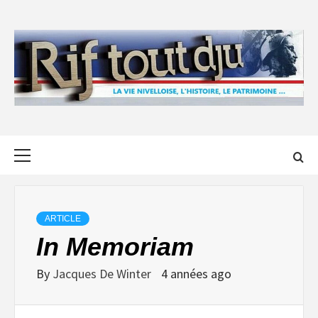
Skip
to
content
Primary
Menu
ARTICLE
In Memoriam
By
Jacques De Winter
4 années ago