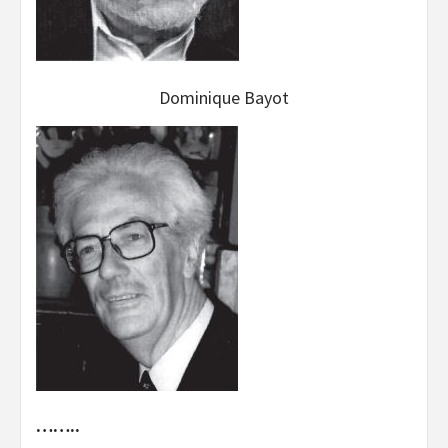
Dominique Bayot
……..