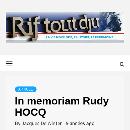
Skip
to
content
Primary
Menu
ARTICLE
In memoriam Rudy
HOCQ
By
Jacques De Winter
9 années ago