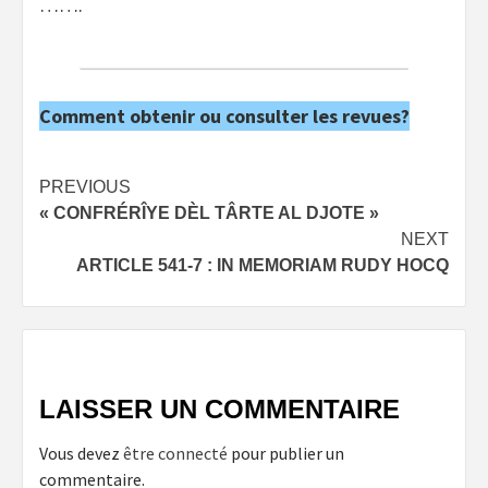
…….
Comment obtenir ou consulter les revues?
Post
PREVIOUS
« CONFRÉRÎYE DÈL TÂRTE AL DJOTE »
navigation
NEXT
ARTICLE 541-7 : IN MEMORIAM RUDY HOCQ
LAISSER UN COMMENTAIRE
Vous devez
être connecté
pour publier un
commentaire.