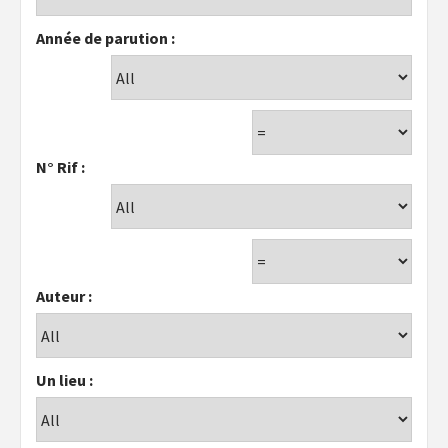
Année de parution :
N° Rif :
Auteur :
Un lieu :